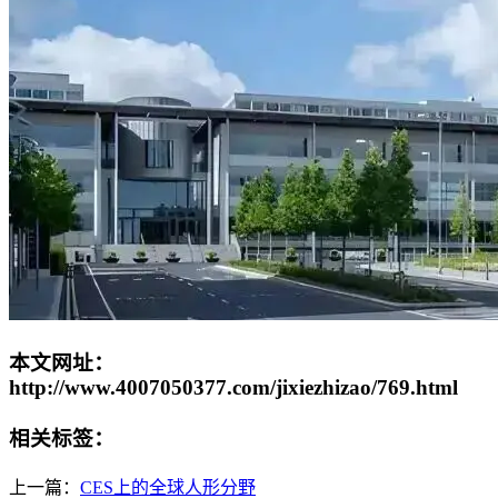
本文网址：
http://www.4007050377.com/jixiezhizao/769.html
相关标签：
上一篇：
CES上的全球人形分野