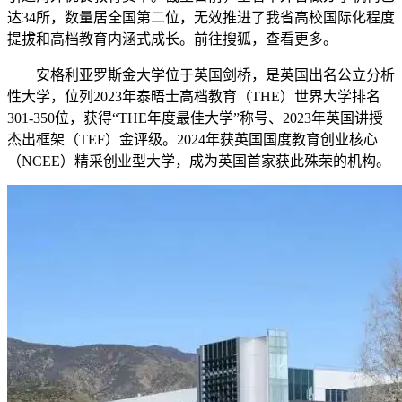
达34所，数量居全国第二位，无效推进了我省高校国际化程度
提拔和高档教育内涵式成长。前往搜狐，查看更多。
安格利亚罗斯金大学位于英国剑桥，是英国出名公立分析
性大学，位列2023年泰晤士高档教育（THE）世界大学排名
301-350位，获得“THE年度最佳大学”称号、2023年英国讲授
杰出框架（TEF）金评级。2024年获英国国度教育创业核心
（NCEE）精采创业型大学，成为英国首家获此殊荣的机构。