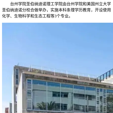
台州学院圣伯纳迪诺理工学院由台州学院和美国州立大学
圣伯纳迪诺分校合做举办，实施本科条理学历教育，开设使用
化学、生物科学和生态工程等3个专业。