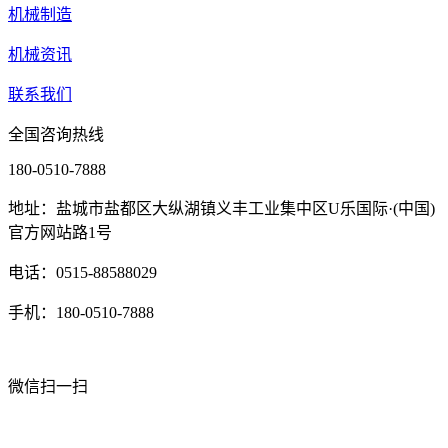
机械制造
机械资讯
联系我们
全国咨询热线
180-0510-7888
地址：盐城市盐都区大纵湖镇义丰工业集中区U乐国际·(中国)
官方网站路1号
电话：0515-88588029
手机：180-0510-7888
微信扫一扫